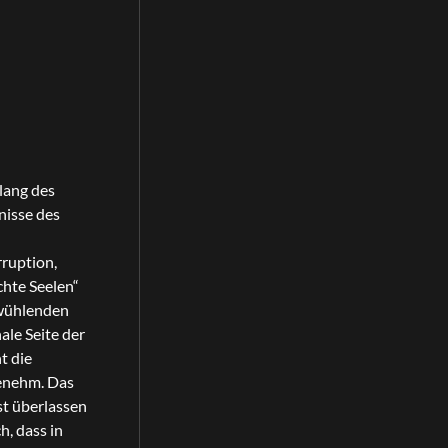
lang des
nisse des
ruption,
hte Seelen“
fwühlenden
le Seite der
t die
genehm. Das
st überlassen
h, dass in