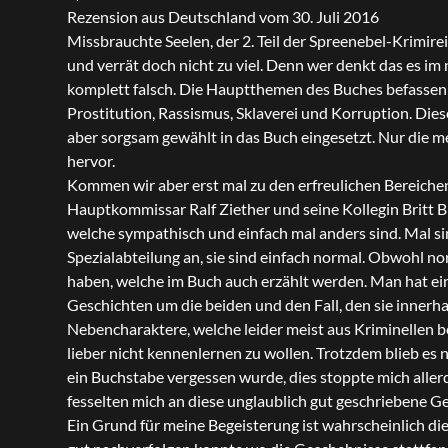
Rezension aus Deutschland vom 30. Juli 2016
Missbrauchte Seelen, der 2. Teil der Spreenebel-Krimireih
und verrät doch nicht zu viel. Denn wer denkt das es i
komplett falsch. Die Hauptthemen des Buches befassen
Prostitution, Rassismus, Sklaverei und Korruption. Dies
aber sorgsam gewählt in das Buch eingesetzt. Nur die me
hervor.
Kommen wir aber erst mal zu den erfreulichen Bereiche
Hauptkommissar Ralf Ziether und seine Kollegin Britt B
welche sympathisch und einfach mal anders sind. Mal si
Spezialabteilung an, sie sind einfach normal. Obwohl n
haben, welche im Buch auch erzählt werden. Man hat ei
Geschichten um die beiden und den Fall, den sie innerh
Nebencharaktere, welche leider meist aus Kriminellen 
lieber nicht kennenlernen zu wollen. Trotzdem blieb es 
ein Buchstabe vergessen wurde, dies stoppte mich allerd
fesselten mich an diese unglaublich gut geschriebene Ge
Ein Grund für meine Begeisterung ist wahrscheinlich die