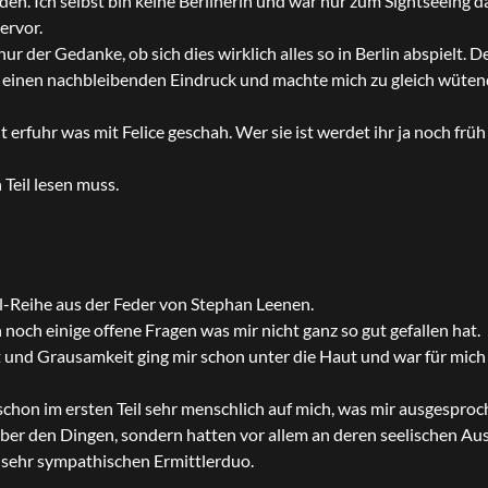
n. Ich selbst bin keine Berlinerin und war nur zum Sightseeing da
ervor.
nur der Gedanke, ob sich dies wirklich alles so in Berlin abspielt.
r einen nachbleibenden Eindruck und machte mich zu gleich wüten
t erfuhr was mit Felice geschah. Wer sie ist werdet ihr ja noch frü
Teil lesen muss.
el-Reihe aus der Feder von Stephan Leenen.
noch einige offene Fragen was mir nicht ganz so gut gefallen hat.
t und Grausamkeit ging mir schon unter die Haut und war für mich
chon im ersten Teil sehr menschlich auf mich, was mir ausgesproc
 über den Dingen, sondern hatten vor allem an deren seelischen A
m sehr sympathischen Ermittlerduo.