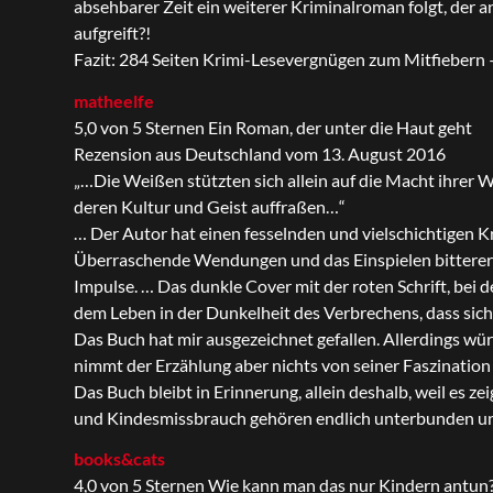
absehbarer Zeit ein weiterer Kriminalroman folgt, der a
aufgreift?!
Fazit: 284 Seiten Krimi-Lesevergnügen zum Mitfiebern 
matheelfe
5,0 von 5 Sternen Ein Roman, der unter die Haut geht
Rezension aus Deutschland vom 13. August 2016
„…Die Weißen stützten sich allein auf die Macht ihrer W
deren Kultur und Geist auffraßen…“
… Der Autor hat einen fesselnden und vielschichtigen 
Überraschende Wendungen und das Einspielen bitterer p
Impulse. … Das dunkle Cover mit der roten Schrift, bei 
dem Leben in der Dunkelheit des Verbrechens, dass sic
Das Buch hat mir ausgezeichnet gefallen. Allerdings wü
nimmt der Erzählung aber nichts von seiner Faszination
Das Buch bleibt in Erinnerung, allein deshalb, weil es z
und Kindesmissbrauch gehören endlich unterbunden und
books&cats
4,0 von 5 Sternen Wie kann man das nur Kindern antun