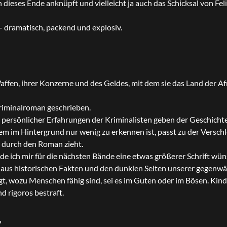
n dieses Ende anknüpft und vielleicht ja auch das Schicksal von Fe
– dramatisch, packend und explosiv.
affen, ihrer Konzerne und des Geldes, mit dem sie das Land der Af
Kriminalroman geschrieben.
ersönlicher Erfahrungen der Kriminalisten geben der Geschichte
dem im Hintergrund nur wenig zu erkennen ist, passt zu der Versch
h durch den Roman zieht.
rde ich mir für die nächsten Bände eine etwas größerer Schrift wü
 aus historischen Fakten und den dunklen Seiten unserer gegenwä
eigt, wozu Menschen fähig sind, sei es im Guten oder im Bösen. Kin
 rigoros bestraft.
?