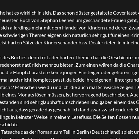
e hat es wirklich in sich. Das schon düster gestaltete Cover lässt 
m neuesten Buch von Stephan Leenen um geschändete Frauen geht, l
 sich allerdings mehr mit dem Handel von Kindern und deren Zwa
e schwierigen Themen eignen sich natürlich sehr gut für einen Kri
ist harten Sätze der Kinderschänder bzw. Dealer riefen in mir ein
n des Buches, denn trotz der harten Themen hat die Geschichte u
redehorst natürlich mehr zu bieten. Zum einen wären da die Chara
nd die Hauptcharaktere keine jungen Einsteiger oder gehören irg
ormal auch nicht komplett passt, da beide ihre eigenen Hintergrun
nfach 2 Menschen wie du und ich, die auch mal Schwäche zeigen. D
alb eines Monats lösen müssen, ist hervorragend beschrieben. Auc
bestanden sind sehr glaubhaft umschrieben und gaben einem das Ge
nicht aus, dass gerade das geschah. Ich fand zwar zwischendurch S
ings in keinster Weise in meinem Lesefluss. Die Seiten flossen nu
schichte.
 Tatsache das der Roman zum Teil in Berlin (Deutschland) spielt un