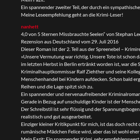
Ein spannender zweiter Teil, der durch ein sympathisch
Meine Leseempfehlung geht an die Krimi-Leser!
nanhett
4,0 von 5 Sternen Missbrauchte Seelen“ von Stephan L
Rezension aus Deutschland vom 29. Juli 2016
Dieser Roman ist der 2. Teil aus der Spreenebel – Krim
»Unsere Vermutung war richtig. Unsere Tote ist schon d
im letzten Herbst in Berlin ertränkt worden ist, war die
Kriminalhauptkommissar Ralf Ziehther und seine Kollegi
Menschenhandel bei Kindern aufdecken. Schon bald ergi
Reihen und die Lage spitzt sich zu.
Ein spannender und nervenaufreibender Kriminalroma
Gerade in Bezug auf unschuldige Kinder ist der Menschen
Der Schreibstil ist sehr flüssig und der Spannungsboge
realistisch und gut ausgearbeitet.
Einziger kleiner Kritikpunkt für mich, ist das doch rech
rumänische Mädchen Felice wird, aber das ist wohl eher 
Mein Fazit: Ein spannender Krimi, sehr empfehlenswert