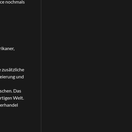
lice nochmals
rikaner,
 zusätzliche
leierung und
nschen. Das
rtigen Welt.
derhandel