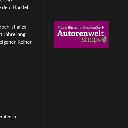
re dem Handel
och ist alles
t Jahre lang
 eigenen Reihen
raten in