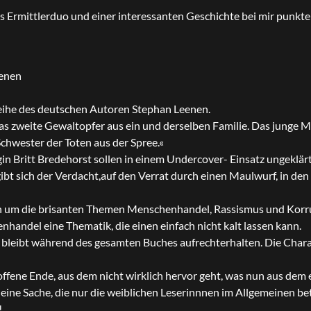
es Ermittlerduo und einer interessanten Geschichte bei mir punkt
eenen
ireihe des deutschen Autoren Stephan Leenen.
as zweite Gewaltopfer aus ein und derselben Familie. Das junge 
 Schwester der Toten aus der Spree.«
n Britt Bredehorst sollen in einem Undercover- Einsatz ungeklärt
bt sich der Verdacht,auf den Verrat durch einen Maulwurf, in den
n um die brisanten Themen Menschenhandel, Rassismus und Korr
handel eine Thematik, die einen einfach nicht kalt lassen kann.
n bleibt während des gesamten Buches aufrechterhalten. Die Chara
t offene Ende, aus dem nicht wirklich hervor geht, was nun aus dem
eine Sache, die nur die weiblichen Leserinnnen im Allgemeinen betr
!