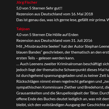
Jörg Fischer
5,0 von 5 Sternen Sehr gut!!
Rezension aus Deutschland vom 16. Mai 2018
Das ist genau das, was ich gerne lese, gefällt mir prima
Tabjoan
4,0 von 5 Sternen Die Hölle auf Erden
Rezension aus Deutschland vom 31. Juli 2016
Mit „Missbrauchte Seelen“ hat der Autor Stephan Leenen
blauen Bandes“ geschrieben, der thematisch an den erst
ersten Teils – gelesen werden kann.
… Auch Leenens zweiter Kriminalroman beschäftigt sic
jedoch liegt der thematische Schwerpunkt dieses Mal 
ist durchgehend spannungsgeladen und zu keiner Zeit l
Rückschlägen nimmt einen regelrecht gefangen und „zwi
sympathischen Kommissare Ziether und Bredehorst, die 
Grausamkeiten und die Skrupellosigkeit der Täter. Durch
offene Ende des Buches deutet lediglich an, was mit dem
bleibt, sich den vollständigen Ausgang der Geschichte au