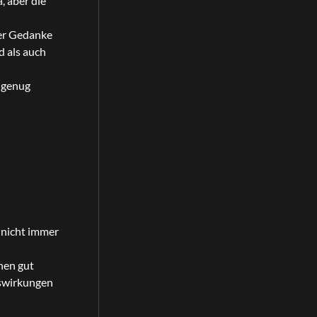
, aber die
 Der Gedanke
d als auch
h genug
 nicht immer
hen gut
uswirkungen