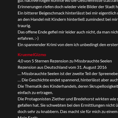
gut nachverfolgen konnte wo die Geschehnisse stattfande
Erinnerungen riefen doch wieder viele Bilder der Stadt h
Ein bitterer Beigeschmack hinterlässt bei mir eigentlich 
an den Handel mit Kindern hinterließ zumindest bei mi
traurig.
Das offene Ende gefiel mir leider auch nicht, da man nich
erfahren. :-)
Ein spannender Krimi von dem ich unbedingt den ersten 
KruemelGizmo
4,0 von 5 Sternen Rezension zu Missbrauchte Seelen
Rezension aus Deutschland vom 31. August 2016
… Missbrauchte Seelen ist der zweite Teil der Spreeneb
… Die Geschichte endet spannend, hinterlässt aber auch 
Die Thematik des Kinderhandels, deren Skrupellosigkei
einfach zu ertragen.
Die Protagonisten Ziether und Bredehorst wirkten wie s
gefallen hat. Sie schwebten bei den Ermittlungen nicht
doch sehr zu knabbern. Das macht sie für mich zu eine
Mein Fazit: