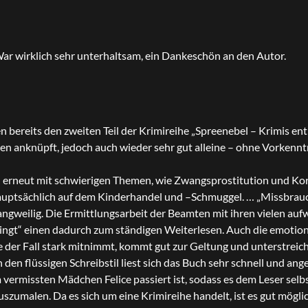
. War wirklich sehr unterhaltsam, ein Dankeschön an den Autor.
 bereits den zweiten Teil der Krimireihe „Spreenebel – Krimis ent
en anknüpft, jedoch auch wieder sehr gut alleine – ohne Vorkennt
h erneut mit schwierigen Themen, wie Zwangsprostitution und Kor
hauptsächlich auf dem Kinderhandel und –Schmuggel. … „Missbrauc
angweilig. Die Ermittlungsarbeit der Beamten mit ihren vielen au
ngt“ einen dadurch zum ständigen Weiterlesen. Auch die emotiona
der Fall stark mitnimmt, kommt gut zur Geltung und unterstreich
 den flüssigen Schreibstil liest sich das Buch sehr schnell und an
 vermissten Mädchen Felice passiert ist, sodass es dem Leser selb
szumalen. Da es sich um eine Krimireihe handelt, ist es gut möglic