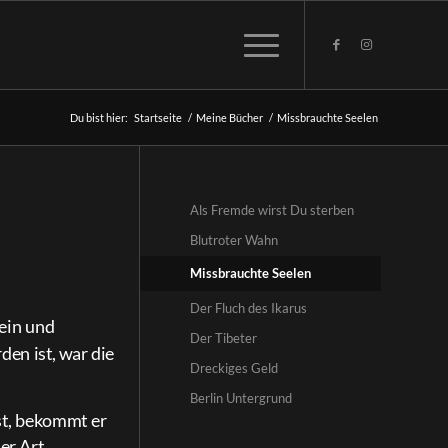
Du bist hier:
Startseite
/
Meine Bücher
/
Missbrauchte Seelen
Als Fremde wirst Du sterben
Blutroter Wahn
Missbrauchte Seelen
Der Fluch des Ikarus
 ein und
Der Tibeter
den ist, war die
Dreckiges Geld
Berlin Untergrund
st, bekommt er
er Art