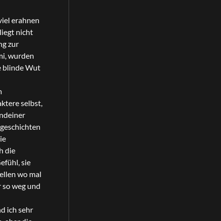
viel erahnen
iegt nicht
ng zur
mi, wurden
e blinde Wut
m
ktere selbst,
endeiner
dgeschichten
ie
h die
fühl, sie
tellen wo mal
r so weg und
d ich sehr