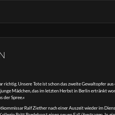
EN
richtig. Unsere Tote ist schon das zweite Gewaltopfer aus
 junge Mädchen, das im letzten Herbst in Berlin ertränkt wor
s der Spree.«
tkommissar Ralf Ziether nach einer Auszeit wieder im Dien
ollegin Britt Bredehorst einen neuen Fall übertragen. In ein