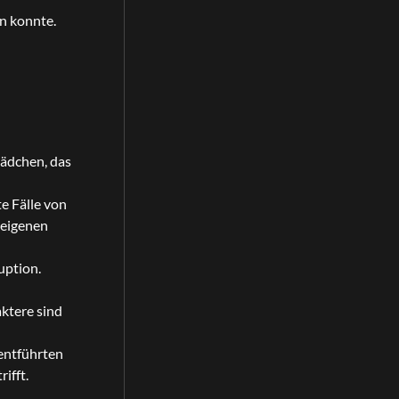
en konnte.
Mädchen, das
e Fälle von
 eigenen
uption.
ktere sind
 entführten
ifft.